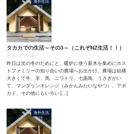
海外生活
タカカでの生活～その3～（これぞNZ生活！！）
2015-10-18
昨日は次の冬のためにと、暖炉に使う薪木を集めにホス
トファミリーの知り合いの農場へお出かけ。農場は結構
大きくて牛、羊、馬、ニワトリ、七面鳥、うさぎがい
て、マンダリンオレンジ（みかんみたいなやつ）、アボ
カド、その他にもいろい […]
海外生活