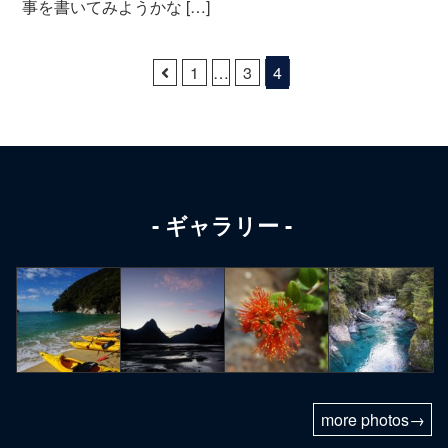
事を書いてみようかな […]
1
…
3
4
ギャラリー
more photos→